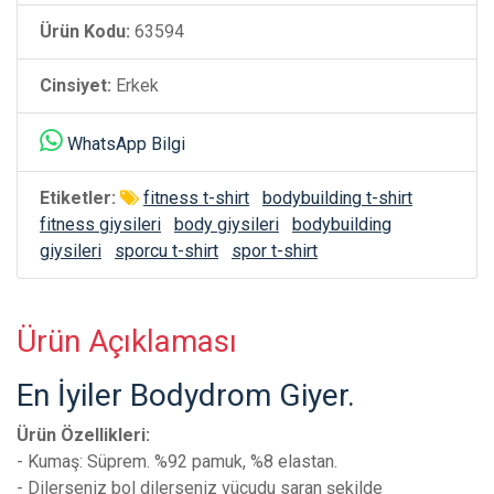
Ürün Kodu:
63594
Cinsiyet:
Erkek
WhatsApp Bilgi
Etiketler:
fitness t-shirt
bodybuilding t-shirt
fitness giysileri
body giysileri
bodybuilding
giysileri
sporcu t-shirt
spor t-shirt
Ürün Açıklaması
En İyiler Bodydrom Giyer.
Ürün Özellikleri:
- Kumaş: Süprem. %92 pamuk, %8 elastan.
- Dilerseniz bol dilerseniz vücudu saran şekilde