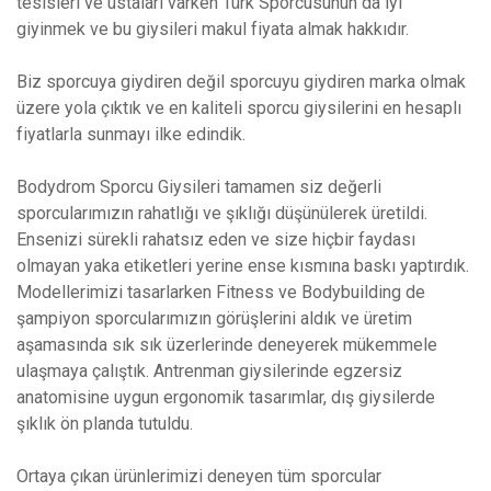
tesisleri ve ustaları varken Türk Sporcusunun da iyi
giyinmek ve bu giysileri makul fiyata almak hakkıdır.
Biz sporcuya giydiren değil sporcuyu giydiren marka olmak
üzere yola çıktık ve en kaliteli sporcu giysilerini en hesaplı
fiyatlarla sunmayı ilke edindik.
Bodydrom Sporcu Giysileri tamamen siz değerli
sporcularımızın rahatlığı ve şıklığı düşünülerek üretildi.
Ensenizi sürekli rahatsız eden ve size hiçbir faydası
olmayan yaka etiketleri yerine ense kısmına baskı yaptırdık.
Modellerimizi tasarlarken Fitness ve Bodybuilding de
şampiyon sporcularımızın görüşlerini aldık ve üretim
aşamasında sık sık üzerlerinde deneyerek mükemmele
ulaşmaya çalıştık. Antrenman giysilerinde egzersiz
anatomisine uygun ergonomik tasarımlar, dış giysilerde
şıklık ön planda tutuldu.
Ortaya çıkan ürünlerimizi deneyen tüm sporcular