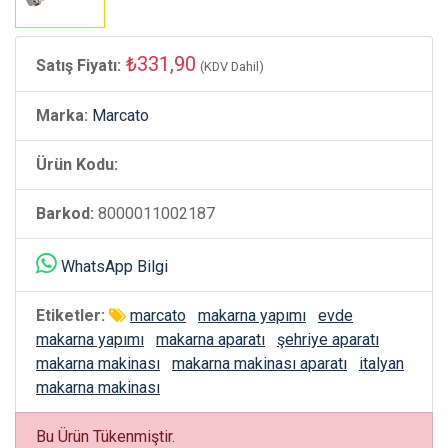
₺331,90
Satış Fiyatı:
(KDV Dahil)
Marka:
Marcato
Ürün Kodu:
Barkod:
8000011002187
WhatsApp Bilgi
Etiketler:
marcato
makarna yapımı
evde
makarna yapımı
makarna aparatı
şehriye aparatı
makarna makinası
makarna makinası aparatı
italyan
makarna makinası
Bu Ürün Tükenmiştir.