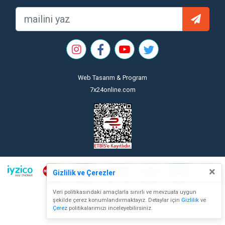
Web Tasarım & Program
7x24online.com
×
Gizlilik ve Çerezler
Veri politikasındaki amaçlarla sınırlı ve mevzuata uygun
şekilde çerez konumlandırmaktayız. Detaylar için
Gizlilik
ve
Çerez
politikalarımızı inceleyebilirsiniz.